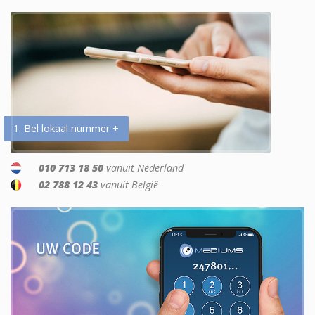
1. Bel lokaal nummer +
010 713 18 50
vanuit Nederland
02 788 12 43
vanuit België