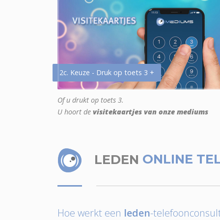
2c. Keuze - Druk op toets 3 +
Of u drukt op toets 3.
U hoort de
visitekaartjes van onze mediums
LEDEN
ONLINE TE
Hoe werkt een
leden
-telefoonconsult