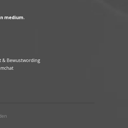
en medium
.
ht & Bewustwording
umchat
den