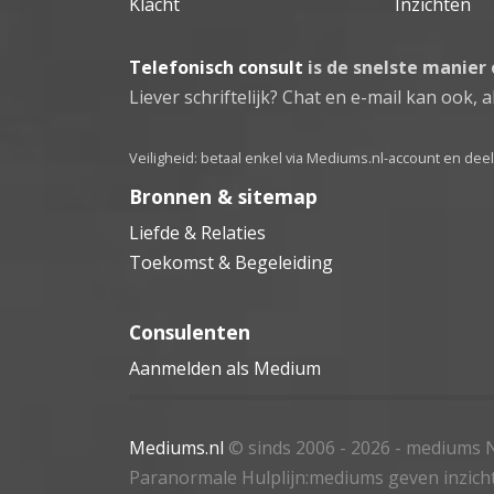
Klacht
Inzichten
Telefonisch consult
is de snelste manier
Liever schriftelijk? Chat en e-mail kan ook, al
Veiligheid: betaal enkel via Mediums.nl-account en de
Bronnen & sitemap
Liefde & Relaties
Toekomst & Begeleiding
Consulenten
Aanmelden als Medium
Mediums.nl
© sinds 2006 - 2026
- mediums N
Paranormale Hulplijn:mediums geven inzich