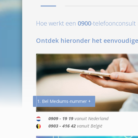
Hoe werkt een
0900
-telefoonconsul
Ontdek hieronder het eenvoudige
1. Bel Mediums-nummer +
0909 - 19 19
vanuit Nederland
0903 - 416 42
vanuit België