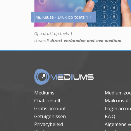
4a. Keuze - Druk op toets 1 +
Of u drukt op toets 1.
U wordt
direct verbonden met een medium
Mediums
Medium zo
Chatconsult
Mailconsult
Gratis account
Login accou
Getuigenissen
F.A.Q
Privacybeleid
Algemene v