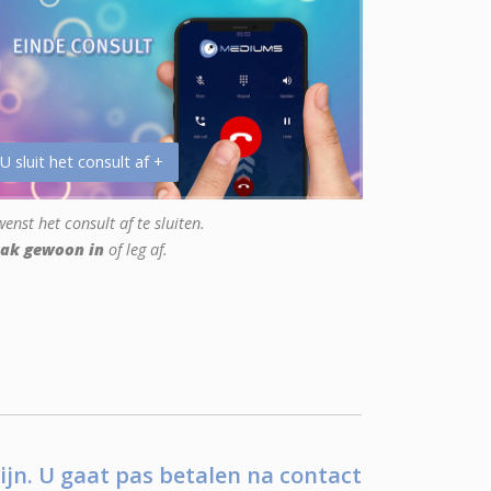
 U sluit het consult af +
enst het consult af te sluiten.
ak gewoon in
of leg af.
ijn. U gaat pas betalen na contact