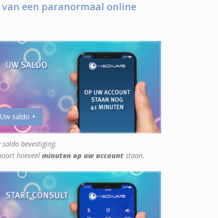
 van een paranormaal online
 Uw saldo +
 saldo bevestiging.
hoort hoeveel
minuten op uw account
staan.