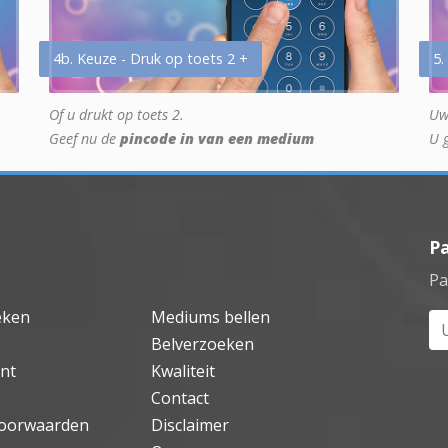
4b. Keuze - Druk op toets 2 +
5.
Of u drukt op toets 2.
Uw
Geef nu de
pincode in van een medium
U 
P
Pa
eken
Mediums bellen
Uw
Belverzoeken
nt
Kwaliteit
Contact
oorwaarden
Disclaimer