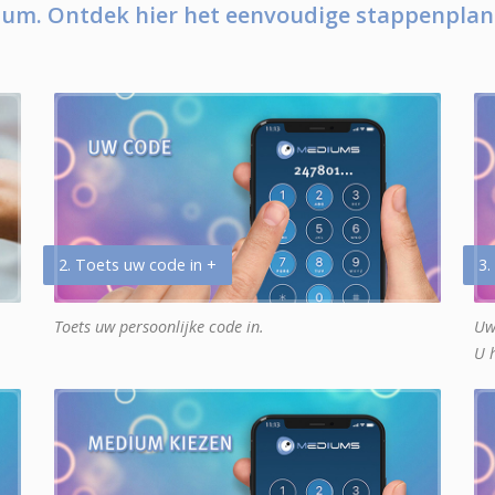
um. Ontdek hier het eenvoudige stappenplan
2. Toets uw code in +
3.
Toets uw persoonlijke code in.
Uw
U 