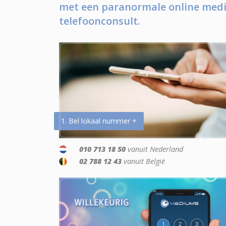
met een paranormale online medi
telefoonconsult.
1. Bel lokaal nummer +
010 713 18 50
vanuit Nederland
02 788 12 43
vanuit België