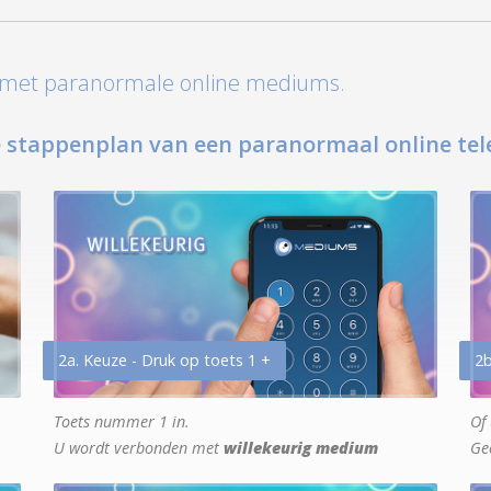
t met paranormale online mediums.
 stappenplan van een paranormaal online tel
2a. Keuze - Druk op toets 1 +
2b
Toets nummer 1 in.
Of 
U wordt verbonden met
willekeurig medium
Ge