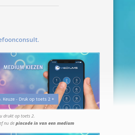
efoonconsult.
. Keuze - Druk op toets 2 +
u drukt op toets 2.
ef nu de
pincode in van een medium